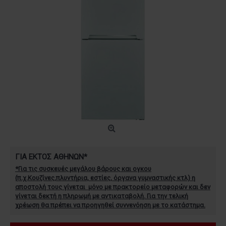
ΓΙΑ ΕΚΤΟΣ ΑΘΗΝΩΝ*
*Για τις συσκευές μεγάλου βάρους και ογκου
(π.χ.Κουζίνες,πλυντήρια, εστίες, όργανα γυμναστικής κτλ) η
αποστολή τους γίνεται μόνο με πρακτορείο μεταφορών και
δεν
γίνεται δεκτή η πληρωμή με αντικαταβολή. Για την τελική
χρέωση θα πρέπει να προηγηθεί συννενόηση με το κατάστημα.