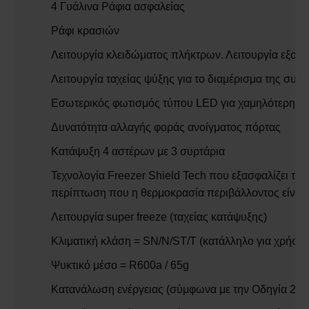
4 Γυάλινα Ράφια ασφαλείας
Ράφι κρασιών
Λειτουργία κλειδώματος πλήκτρων. Λειτουργία εξοικ
Λειτουργία ταχείας ψύξης για το διαμέρισμα της συν
Εσωτερικός φωτισμός τύπου LED για χαμηλότερη κ
Δυνατότητα αλλαγής φοράς ανοίγματος πόρτας
Κατάψυξη 4 αστέρων με 3 συρτάρια
Τεχνολογία Freezer Shield Tech που εξασφαλίζει την
περίπτωση που η θερμοκρασία περιβάλλοντος είναι ι
Λειτουργία super freeze (ταχείας κατάψυξης)
Κλιματική κλάση = SΝ/N/ST/Τ (κατάλληλο για χρήση
Ψυκτικό μέσο = R600a / 65g
Κατανάλωση ενέργειας (σύμφωνα με την Οδηγία 201