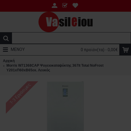
ΜΕΝΟΥ
0 προϊόν(τα) - 0,00€
Αρχική
Morris W71368CAP Ψυγειοκαταψύκτης 367lt Total NoFrost
Υ201xΠ60xΒ65εκ. Λευκός
1-3 Εργάσιμες