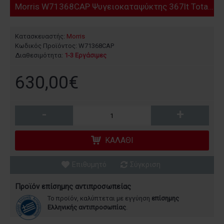
Morris W71368CAP Ψυγειοκαταψύκτης 367lt Total NoFrost Υ201xΠ60xΒ65εκ. Λευκός
Κατασκευαστής:
Morris
Κωδικός Προϊόντος:
W71368CAP
Διαθεσιμότητα:
1-3 Εργάσιμες
630,00€
-
+
ΚΑΛΆΘΙ
Επιθυμητό
Σύγκριση
Προϊόν επίσημης αντιπροσωπείας
Το προϊόν, καλύπτεται με εγγύηση
επίσημης
Ελληνικής αντιπροσωπίας
.