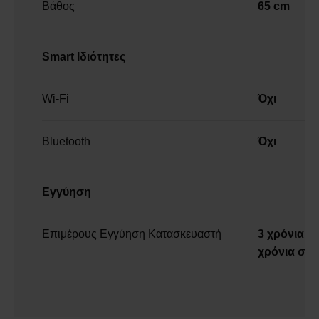
Βάθος
65 cm
Smart Ιδιότητες
Wi-Fi
Όχι
Bluetooth
Όχι
Εγγύηση
Επιμέρους Εγγύηση Κατασκευαστή
3 χρόνια σ
χρόνια στο