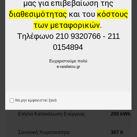
μας για επιβεβαίωση της
Γενικά
διαθεσιμότητας
και του
κόστους
Τύπος
Ψυγειοκατ
των μεταφορικών
.
Tηλέφωνο
210 9320766 - 211
Retro
Όχι
0154894
Χρώμα
Λευκό
Ευχαριστούμε πολύ
e-vasileiou.gr
Νέα Ενεργειακή Ετικέτα
Ενεργειακή Κλάση
D
Να μην εμφανιστεί ξανά
Ετήσια Κατανάλωση Ενέργειας
200 kWh/y
Συνολική Χωρητικότητα
367 lt