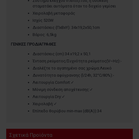
Σύστημα ελέγχου ντεπόζιτου, η συσκευή
σταματάει αυτόματα όταν το δοχείο γεμίσει
Χειρολαβή μεταφοράς
Ισχύς 520W
Διαστάσεις (ΠxΒxΥ): 34x19,2x50,1cm
Βάρος: 6,5kg
ΓΕΝΙΚΕΣ ΠΡΟΔΙΑΓΡΑΦΕΣ
Διαστάσεις (cm):34 x19,2 x 50,1
Ένταση ρεύματος/Συχνότητα ρεύματος(V~Hz):-
Διαλέξτε το αγαπημένο σας χρώμα:Λευκό
Δυνατότητα αφύγρανσης (l/24h, 32°C/80%):-
Λειτουργία Comfort:✓
Μόνιμη σύνδεση αποχέτευσης:✓
Λειτουργία Dry:✓
Χειρολαβή:✓
Επίπεδο θορύβου min-max (dB(A)):34
Σχετικά Προϊόντα