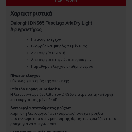
ΠΕΡΙΓΡΑΦΉ
Χαρακτηριστικά
Delonghi DNS65 Tasciugo AriaDry Light
Αφυγραντήρας
Πίνακας ελέγχου
Ελαφρύς και μικρός σε μέγεθος
Λειτουργία ιονιστή
Λειτουργία στεγνώματος ρούχων
Παράθυρο ελέγχου στάθμης νερού
Πίνακας ελέγχου
Εύκολος χειρισμός της συσκευής
Επίπεδο θορύοβυ 34 decibel
Η λειτουργία με ζεόλιθο του DNS65 επιτρέπει την αθόρυβη
λειτουργία του, μόνο 34dB.
Λειτουργία στεγνώματος ρούχων
Χάρη στη λειτουργία "στεγνώματος" ρούχων βοηθά
αποτελεσματικά στην μείωση της ώρας που χρειάζονται τα
ρούχα για να στεγνώσουν.