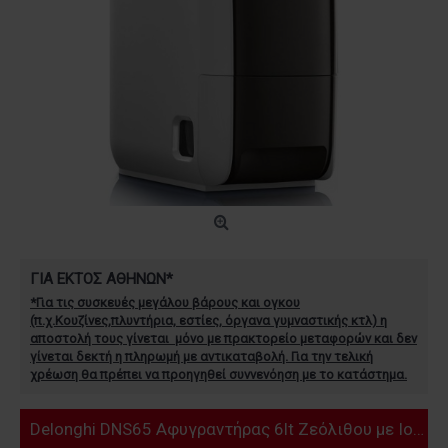
ΓΙΑ ΕΚΤΟΣ ΑΘΗΝΩΝ*
*Για τις συσκευές μεγάλου βάρους και ογκου
(π.χ.Κουζίνες,πλυντήρια, εστίες, όργανα γυμναστικής κτλ) η
αποστολή τους γίνεται μόνο με πρακτορείο μεταφορών και
δεν
γίνεται δεκτή η πληρωμή με αντικαταβολή. Για την τελική
χρέωση θα πρέπει να προηγηθεί συννενόηση με το κατάστημα.
Delonghi DNS65 Αφυγραντήρας 6lt Ζεόλιθου με Ιονιστή