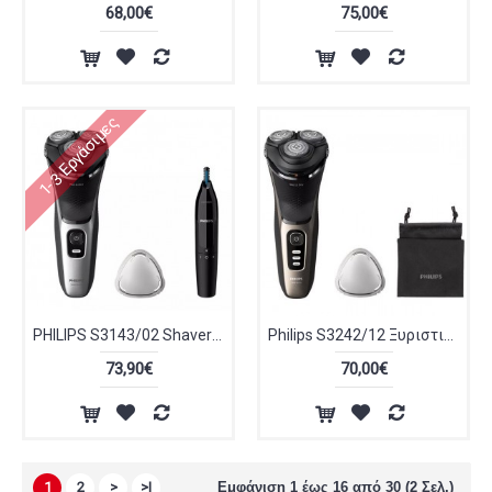
68,00€
75,00€
1-3 Εργάσιμες
PHILIPS S3143/02 Shaver 3000 Series Ξυριστική Μηχανή
Philips S3242/12 Ξυριστική Μηχανή Προσώπου Επαναφορτιζόμενη
73,90€
70,00€
1
2
>
>|
Εμφάνιση 1 έως 16 από 30 (2 Σελ.)