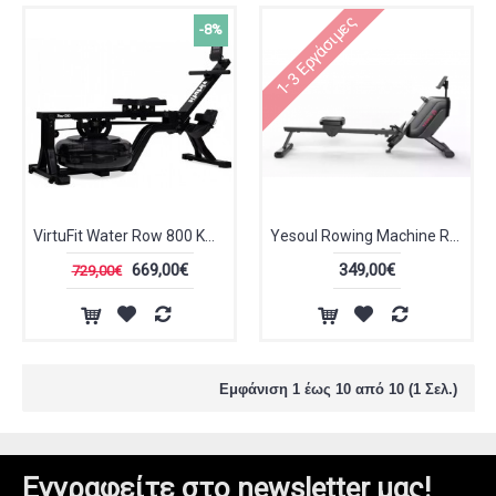
1-3 Εργάσιμες
-8%
VirtuFit Water Row 800 Κωπηλατική Νερού VFWROW800
Yesoul Rowing Machine R1 YS-R1 Οικιακή Κωπηλατική με Μαγνητική Αντίσταση για Χρήστη έως 120kg
669,00€
349,00€
729,00€
Εμφάνιση 1 έως 10 από 10 (1 Σελ.)
Εγγραφείτε στο newsletter μας!