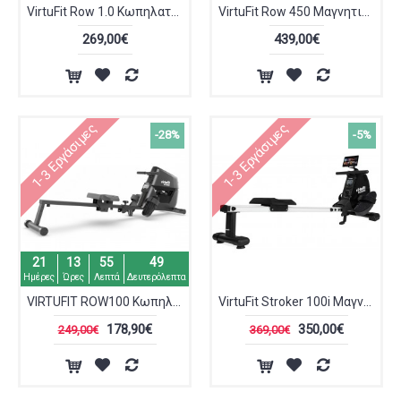
VirtuFit Row 1.0 Κωπηλατική VFROW1.0
VirtuFit Row 450 Μαγνητική Κωπηλατική VFROW450
269,00€
439,00€
1-3 Εργάσιμες
1-3 Εργάσιμες
-28%
-5%
21
13
55
48
Ημέρες
Ώρες
Λεπτά
Δευτερόλεπτα
VIRTUFIT ROW100 Κωπηλατικό Μηχάνημα
VirtuFit Stroker 100i Μαγνητική Κωπηλατική
178,90€
350,00€
249,00€
369,00€