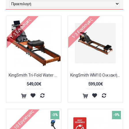
1-3 Εργάσιμες
1-3 Εργάσιμες
KingSmith Tri-Fold Water Rower Wooden Οικιακή Κωπηλατική Νερού RMWR1F
KingSmith WM10 Οικιακή Κωπηλατική Νερού FRMWWWEUE2407239
549,00€
599,00€
4 - 10 Εργάσιμες
-3%
-9%