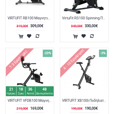
VIRTUFIT RB100 Μαγνητικό Καθιστό ποδήλατο
VirtuFit RS100 Spinning Ποδήλατο Γυμναστικής
309,00€
330,00€
319,00€
349,00€
4 - 10 Εργάσιμες
1-3 Εργάσιμες
-23%
-5%
21
18
36
48
Ημέρες
Ώρες
Λεπτά
Δευτερόλεπτα
VIRTUFIT VFDB100 Μαγνητικό Σπαστό Ποδήλατο
VIRTUFIT XB100i Ποδήλατο Γυμναστικής Σπαστό Μαγνητικό
169,00€
190,00€
219,00€
199,00€