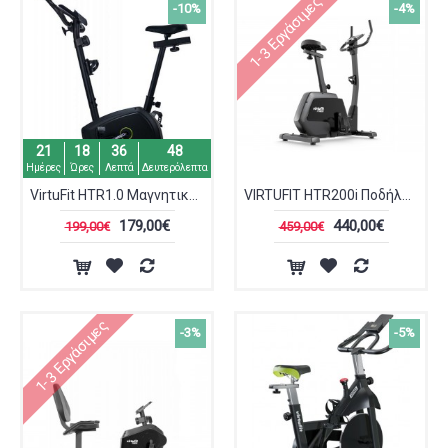
1-3 Εργάσιμες
-10%
-4%
21
18
36
48
Ημέρες
Ώρες
Λεπτά
Δευτερόλεπτα
VirtuFit HTR1.0 Μαγνητικό Ποδήλατο Γυμναστικής
VIRTUFIT HTR200i Ποδήλατο Γυμναστικής
179,00€
440,00€
199,00€
459,00€
1-3 Εργάσιμες
-3%
-5%