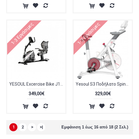
1-3 Εργάσιμες
1-3 Εργάσιμες
YESOUL Excercise Bike J1 Καθιστό Ποδήλατο Γυμναστικής Μαγνητικό
Yesoul S3 Ποδήλατο Spinning Μαγνητικό με Ροδάκια Λευκό 6971300260989
349,00€
329,00€
1
2
>
>|
Εμφάνιση 1 έως 16 από 18 (2 Σελ.)