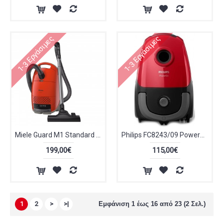
1-3 Εργάσιμες
1-3 Εργάσιμες
Miele Guard M1 Standard Ηλεκτρική Σκούπα 890W με Σακούλα 3.5lt Κόκκινη
Philips FC8243/09 PowerGo Ηλεκτρική Σκούπα 750W με Σακούλα 3lt Κόκκινη
199,00€
115,00€
1
2
>
>|
Εμφάνιση 1 έως 16 από 23 (2 Σελ.)