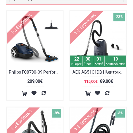
1-3 Εργάσιμες
1-3 Εργάσιμες
-23%
22
00
01
19
Ημέρες
Ώρες
Λεπτά
Δευτερόλεπτα
Philips FC8780-09 Performer Silent
AEG AB51C1DB Ηλεκτρική Σκούπα 650W με Σακούλα 3lt Μαύρη
209,00€
89,00€
115,00€
1-3 Εργάσιμες
1-3 Εργάσιμες
-8%
-3%