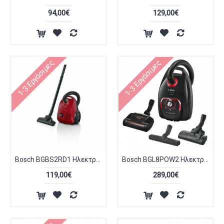
94,00€
129,00€
1-3 Εργάσιμες
1-3 Εργάσιμες
Bosch BGBS2RD1 Ηλεκτρική Σκούπα 600W με Σακούλα 3.5lt Κόκκινη
Bosch BGL8POW2 Ηλεκτρική Σκούπα Pro Power Serie8 650W με Σακούλα 5lt Μαύρη
119,00€
289,00€