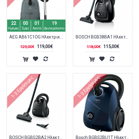
22
00
01
19
Ημέρες
Ώρες
Λεπτά
Δευτερόλεπτα
AEG AB61C1OG Ηλεκτρική Σκούπα 750W
BOSCH BGB38BA1 Ηλεκτρική Σκούπα με σακούλα Μαύρη
119,00€
115,00€
129,00€
118,00€
1-3 Εργάσιμες
1-3 Εργάσιμες
BOSCH BGBS2BA2 Ηλεκτρική Σκούπα με σακούλα Μαύρο
Bosch BGBS2BU1T Ηλεκτρική Σκούπα 850W με Σακούλα 3.5lt Μπλε