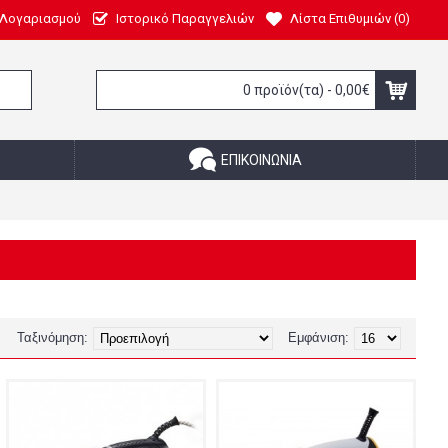
 Λογαριασμού
Ιστορικό Παραγγελιών
Λίστα Επιθυμιών (
0
)
0 προϊόν(τα) - 0,00€
ΕΠΙΚΟΙΝΩΝΊΑ
Ταξινόμηση:
Εμφάνιση: