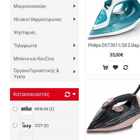
Μικροσυσκεύες
Ηλιακοί Θερμοσίφωνες
Ψησταριές
Philips 
Τηλεφωνία
35,00€
Μπάνιο και Κουζίνα
Όργανα Γυμναστικής &
Υγεία
Κατασκευαστές
BRAUN (2)
IZZY (3)