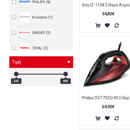
PHILIPS (9)
34,80€
Rowenta (1)
SINGER (3)
TEFAL (2)
Τιμή
22€
99€
Philips DST7022/40 Σίδ
64,90€