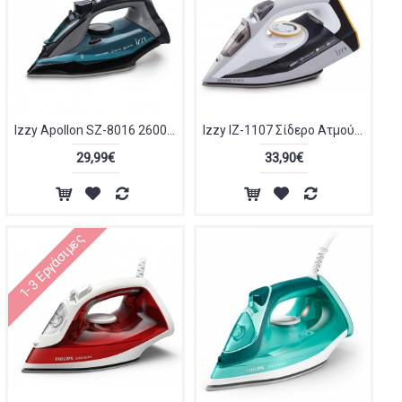
Izzy Apollon SZ-8016 2600W Black/Blue
Izzy IZ-1107 Σίδερο Ατμού 2800W με Κεραμική Πλάκα και Συνεχόμενη Παροχή 50gr/min
29,99€
33,90€
1-3 Εργάσιμες