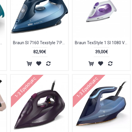
DST3011/20 Σίδερο Ατμού 2100W
Braun SI 7160 Texstyle 7 Pro Σίδερο Ατμού 3000W με Συνεχόμενη Παροχή 50gr/min
Braun TexStyle 1 SI 1080 Violet Σίδερο Ατμού 2000W με Κεραμική Πλάκα και Συνεχόμενη Παροχή 25gr/min
82,90€
39,00€
1-3 Εργάσιμες
1-3 Εργάσιμες