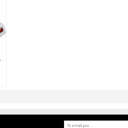
Singer STI-1720-SSWF Σίδερο Ατμού 2200W με Ανοξείδωτη Πλάκα