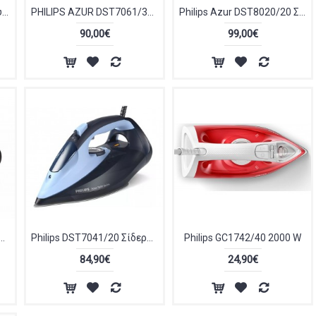
Izzy IZ-1108 Σίδερο Ατμού 2900W με Κεραμική Πλάκα και Συνεχόμενη Παροχή 50gr/min
PHILIPS AZUR DST7061/30 Σειρά 7000 3000W Μωβ Σίδερο Ατμού
Philips Azur DST8020/20 Σίδερο Ατμού
90,00€
99,00€
ερο Ατμού 2800W με Αντικολλητική Πλάκα και Συνεχόμενη Παροχή 50gr/min Black/Red
Philips DST7041/20 Σίδερο Ατμού 2800W με Αντικολλητική Πλάκα και Συνεχόμενη Παροχή 50gr/min Light/Dark Blue
Philips GC1742/40 2000 W
84,90€
24,90€