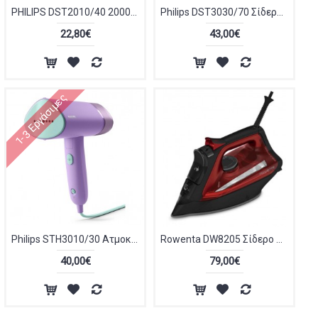
PHILIPS DST2010/40 2000W κόκκινο Σίδερο Ατμού
Philips DST3030/70 Σίδερο Ατμού 2400W με Κεραμική Πλάκα και Συνεχόμενη Παροχή 40gr/min
22,80€
43,00€
1-3 Εργάσιμες
Philips STH3010/30 Ατμοκαθαριστής Ρούχων Χειρός 1000W με Δοχείο 100ml Μωβ
Rowenta DW8205 Σίδερο Ατμού 2800W
40,00€
79,00€