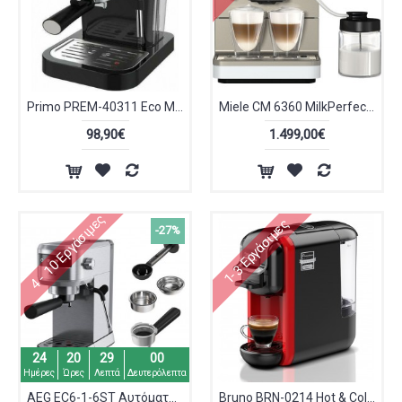
Primo PREM-40311 Eco Μηχανή Espresso 1050W Πίεσης 19bar
Miele CM 6360 MilkPerfection White Lotus
98,90€
1.499,00€
4 - 10 Εργάσιμες
1-3 Εργάσιμες
-27%
24
20
29
00
Ημέρες
Ώρες
Λεπτά
Δευτερόλεπτα
AEG EC6-1-6ST Αυτόματη Μηχανή Espresso 1450W Πίεσης 15bar Ασημί
Bruno BRN-0214 Hot & Cold Καφετιέρα Espresso 3 σε 1 1450W 19 bar Mαύρη