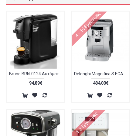
4 - 10 Εργάσιμες
Bruno BRN-0124 Αυτόματη Μηχανή Espresso 1450W Πίεσης 19bar 3 σε 1 Μαύρη
Delonghi Magnifica S ECAM 22.110.SB Fully Automatic Μηχανή Espresso Cappuccino 1450W 15 bar
94,89€
484,00€
1-3 Εργάσιμες