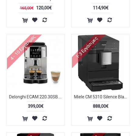
120,00€
114,90€
165,00€
4 - 10 Εργάσιμες
1-3 Εργάσιμες
Delonghi ECAM 220.30SB Magnifica Start Αυτόματη Μηχανή Espresso 1450W Πίεσης 15bar με Μύλο Άλεσης Ασημί
Miele CM 5310 Silence Black
399,00€
888,00€