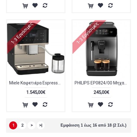
1-3 Εργάσιμες
1-3 Εργάσιμες
Miele Καφετιέρα Espresso Αυτόματη CM 6360 Obsidian black MilkPerfection
PHILIPS EP0824/00 Μηχανή Espresso
1.545,00€
245,00€
1
2
>
>|
Εμφάνιση 1 έως 16 από 18 (2 Σελ.)