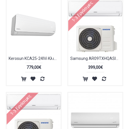
1-3 Εργάσιμες
Kerosun KCA25-24IVi Κλιματιστικό Inverter 24000 BTU A++/A+++ με WiFi και Ιονιστή
Samsung AR09TXHQASIN AR09TXHQASINEU Κλιματιστικό Inverter 9000 BTU A++/A+
779,00€
399,00€
1-3 Εργάσιμες