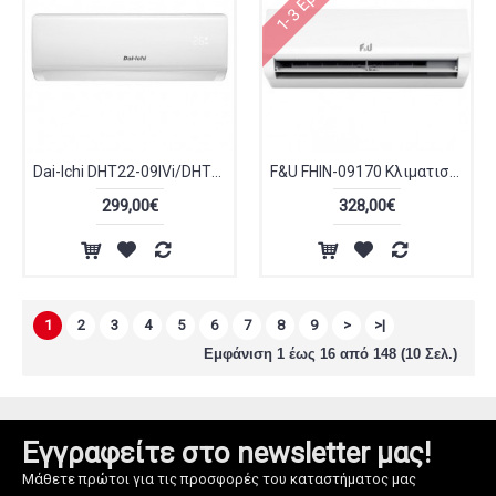
Dai-Ichi DHT22-09IVi/DHT22-09IVo by Toyotomi Κλιματιστικό Inverter 9000 BTU A++/A+++
F&U FHIN-09170 Κλιματιστικό Inverter 9000 BTU A++/A+++ με Wi-Fi
299,00€
328,00€
1
2
3
4
5
6
7
8
9
>
>|
Εμφάνιση 1 έως 16 από 148 (10 Σελ.)
Εγγραφείτε στο newsletter μας!
Μάθετε πρώτοι για τις προσφορές του καταστήματος μας