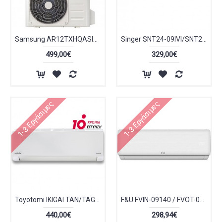
Samsung AR12TXHQASINEU/AR12TXHQASIXEU Κλιματιστικό Inverter 12000 BTU A++/A+
Singer SNT24-09IVI/SNT24-09IVO Κλιματιστικό Inverter 9000 BTU A++/A+++ με WiFi
499,00€
329,00€
1-3 Εργάσιμες
1-3 Εργάσιμες
Toyotomi IKIGAI TAN/TAG-12IG Κλιματιστικό Inverter 12000 BTU A++/A+++ με Ιονιστή και Wi-Fi
F&U FVIN-09140 / FVOT-09141
440,00€
298,94€