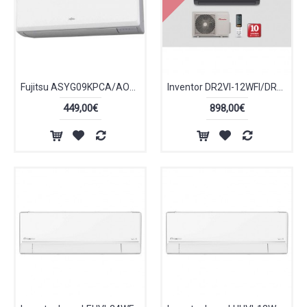
Fujitsu ASYG09KPCA/AOYG09KPCA Κλιματιστικό Inverter 9000 BTU
Inventor DR2VI-12WFI/DR2VO-12 Dark Κλιματιστικό Inverter 12000 BTU A+++/A++ με Ιονιστή και WiFi Black
449,00€
898,00€