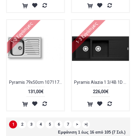
1-3 Εργάσιμες
1-3 Εργάσιμες
Pyramis 79x50cm 107117801
Pyramis Alazia 1 3/4B 1D Ένθετος Νεροχύτης 116x50cm Carbon 079812611
131,00€
226,00€
1
2
3
4
5
6
7
>
>|
Εμφάνιση 1 έως 16 από 105 (7 Σελ.)