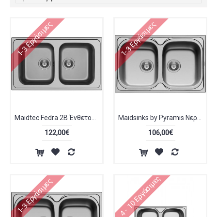
1-3 Εργάσιμες
1-3 Εργάσιμες
Maidtec Fedra 2B Ένθετος Νεροχύτης 86x50cm Inox Σατινέ 107162501
Maidsinks by Pyramis Νεροχύτης Λείος 107139901
122,00€
106,00€
4 - 10 Εργάσιμες
1-3 Εργάσιμες