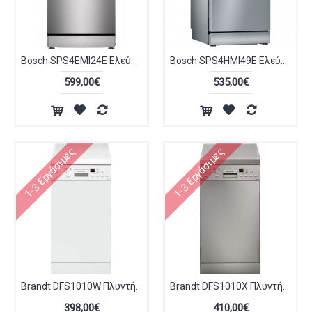
Bosch SPS4EMI24E Ελεύθερο Πλυντήριο Πιάτων με Wi-Fi για 10 Σερβίτσια Π45εκ Inox Antifinger
Bosch SPS4HMI49E Ελεύθερο Πλυντήριο Πιάτων με Wi-Fi για 10 Σερβίτσια Π45xY84.5εκ. Inox
599,00€
535,00€
1-3 Εργάσιμες
1-3 Εργάσιμες
Brandt DFS1010W Πλυντήριο Πιάτων Ελεύθερο 45 cm
Brandt DFS1010X Πλυντήριο Πιάτων Ελεύθερο 45 cm
398,00€
410,00€