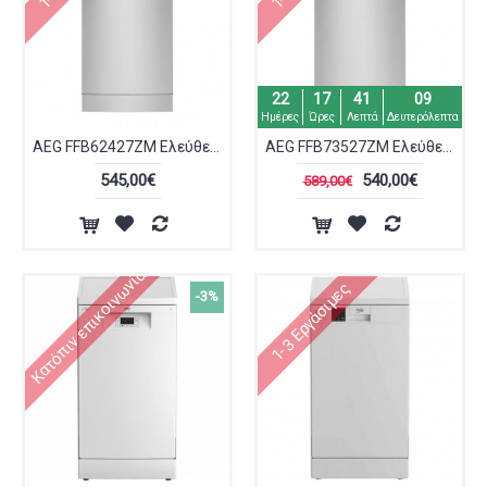
22
17
41
09
Ημέρες
Ώρες
Λεπτά
Δευτερόλεπτα
AEG FFB62427ZM Ελεύθερο Πλυντήριο Πιάτων για 9 Σερβίτσια Π45xY85εκ. Inox
AEG FFB73527ZM Ελεύθερο Πλυντήριο Πιάτων 45cm Inox
545,00€
540,00€
589,00€
Κατόπιν επικοινωνίας
1-3 Εργάσιμες
-3%