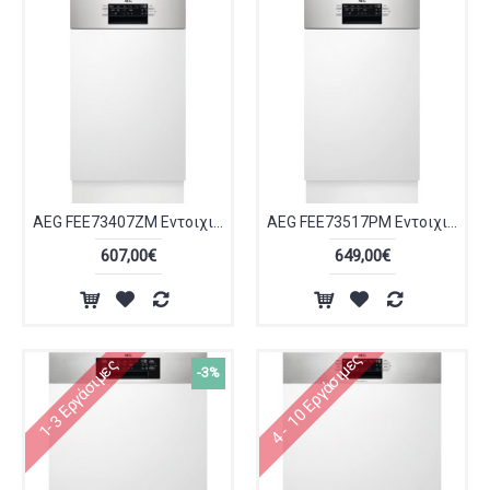
AEG FEE73407ZM Εντοιχιζόμενο Πλυντήριο Πιάτων
AEG FEE73517PM Εντοιχιζόμενο Πλυντήριο Πιάτων για 10 Σερβίτσια Π44.6xY81.8εκ. Inox
607,00€
649,00€
4 - 10 Εργάσιμες
1-3 Εργάσιμες
-3%