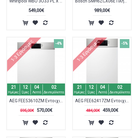
Whirlpool WBO 3O33 PL X Πλυντήριο Πιάτων Εντοιχιζόμενο
Bosch SMH6ZCX06E Πλήρως Εντοιχιζόμενο Πλυντήριο Πιάτων για 14 Σερβίτσια
549,00€
989,00€
1-3 Εργάσιμες
1-3 Εργάσιμες
-4%
-5%
21
12
04
02
21
12
04
02
Ημέρες
Ώρες
Λεπτά
Δευτερόλεπτα
Ημέρες
Ώρες
Λεπτά
Δευτερόλεπτα
AEG FEE53610ZM Εντοιχιζόμενο Πλυντήριο Πιάτων για 13 Σερβίτσια 60εκ Inox
AEG FEE62417ZM Εντοιχιζόμενο Πλυντήριο Πιάτων 45cm Inox
570,00€
459,00€
595,00€
484,00€