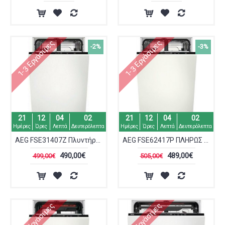
1-3 Εργάσιμες
1-3 Εργάσιμες
-2%
-3%
21
12
04
02
21
12
04
02
Ημέρες
Ώρες
Λεπτά
Δευτερόλεπτα
Ημέρες
Ώρες
Λεπτά
Δευτερόλεπτα
AEG FSE31407Z Πλυντήριο Πιάτων Εντοιχιζόμενο
AEG FSE62417P ΠΛΗΡΩΣ ΕΝΤΟΙΧ/ΝΟ ΠΛΥΝ/ΡΙΟ ΠΙΑΤΩΝ 45CM
490,00€
489,00€
499,00€
505,00€
1-3 Εργάσιμες
1-3 Εργάσιμες