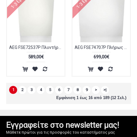
AEG FSE72537P Πλυντήριο Πιάτων Πλήρως Εντοιχιζόμενο
AEG FSE74707P Πλήρως Εντοιχιζόμενο Πλυντήριο Πιάτων για 15 Σερβίτσια Π60cm
589,00€
699,00€
1
2
3
4
5
6
7
8
9
>
>|
Εμφάνιση 1 έως 16 από 189 (12 Σελ.)
Εγγραφείτε στο newsletter μας!
Μάθετε πρώτοι για τις προσφορές του καταστήματος μας