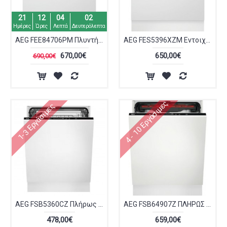
21
12
04
02
Ημέρες
Ώρες
Λεπτά
Δευτερόλεπτα
AEG FEE84706PM Πλυντήριο Πιάτων Εντοιχιζόμενο Π59.6xΒ57.5xY81.8εκ. 7332543781560
AEG FES5396XZM Εντοιχιζόμενο Πλυντήριο Πιάτων 60cm
670,00€
650,00€
690,00€
4 - 10 Εργάσιμες
1-3 Εργάσιμες
AEG FSB5360CZ Πλήρως Εντοιχιζόμενο Πλυντήριο Πιάτων για 13 Σερβίτσια Π60xY82εκ.
AEG FSB64907Z ΠΛΗΡΩΣ ΕΝΤΟΙΧΙΖΟΜΕΝΟ ΠΛΥΝΤΗΡΙΟ ΠΙΑΤΩΝ 60CM
478,00€
659,00€