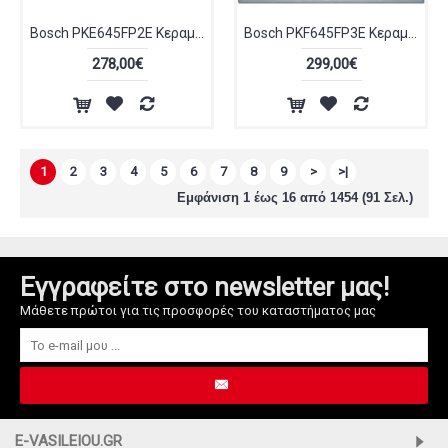
Bosch PKE645FP2E Κεραμική Εστία Αυτόνομη Inox
Bosch PKF645FP3E Κεραμική Εστία Αυτόνομη 60cm
278,00€
299,00€
1
2
3
4
5
6
7
8
9
>
>|
Εμφάνιση 1 έως 16 από 1454 (91 Σελ.)
Εγγραφείτε στο newsletter μας!
Μάθετε πρώτοι για τις προσφορές του καταστήματος μας
E-VASILEIOU.GR