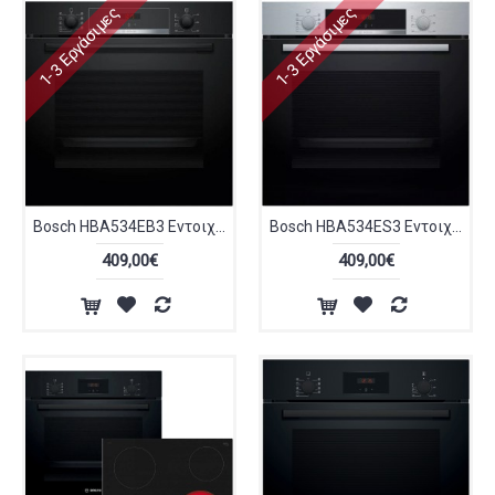
1-3 Εργάσιμες
1-3 Εργάσιμες
Bosch HBA534EB3 Εντοιχιζόμενος Φούρνος 71lt Α+ Μαύρος
Bosch HBA534ES3 Εντοιχιζόμενος Φούρνος 71lt Inox A+
409,00€
409,00€