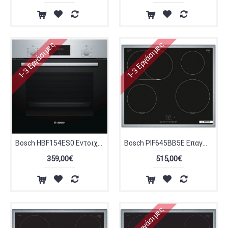
1-3 Εργάσιμες
1-3 Εργάσιμες
Bosch HBF154ES0 Εντοιχιζόμενος Φούρνος 3D Hotair
Bosch PIF645BB5E Επαγωγική Εστία Αυτόνομη Inox Πλαίσιο 60cm
359,00€
515,00€
1-3 Εργάσιμες