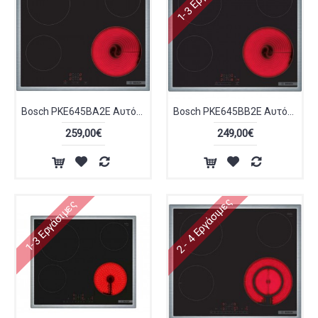
Bosch PKE645BA2E Αυτόνομη Κεραμική Εστία Inox Πλαίσιο 60cm
Bosch PKE645BB2E Αυτόνομη Εστία 4 Θέσεων Inox Πλαίσιο 60 cm
259,00€
249,00€
2 - 4 Εργάσιμες
1-3 Εργάσιμες