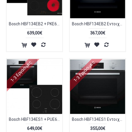
Bosch HBF134EB2 + PKE611BB2E Σετ Εντοιχισμού 66lt με Κεραμικές Εστίες Π59.4εκ. Μαύρο
Bosch HBF134EB2 Εντοιχιζόμενος Φούρνος 66lt Π59.4εκ. Μαύρος
639,00€
367,00€
1-3 Εργάσιμες
1-3 Εργάσιμες
Bosch HBF134ES1 + PUE611BB5E Επαγωγικό Σετ Εντοιχισμού
Bosch HBF134ES1 Εντοιχιζόμενος Φούρνος
649,00€
355,00€