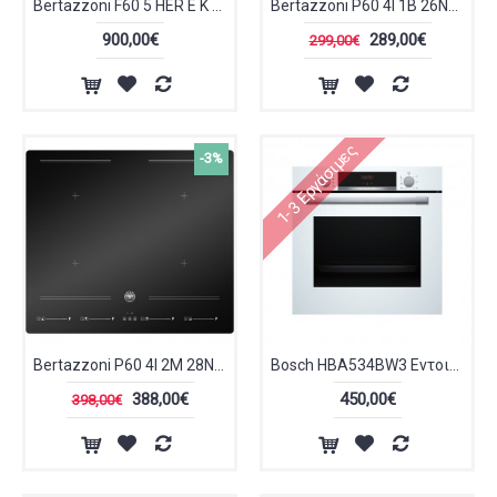
Bertazzoni F60 5 HER E K NE Φούρνος Εco Multi Function 76lt Μαύρο Ματ
Bertazzoni P60 4I 1B 26NVS Επαγωγική Εστία Αυτόνομη
900,00€
289,00€
299,00€
1-3 Εργάσιμες
-3%
Bertazzoni P60 4I 2M 28NVS Αυτόνομη Επαγωγική Εστία Black
Bosch HBA534BW3 Εντοιχιζόμενος Φούρνος 71lt Π59.5εκ. Α+ Λευκός
388,00€
450,00€
398,00€