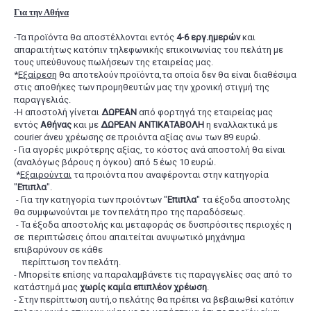
Για την Αθήνα
-Τα προϊόντα θα αποστέλλονται εντός
4-6 εργ.ημερών
και
απαραιτήτως κατόπιν τηλεφωνικής επικοινωνίας του πελάτη με
τους υπεύθυνους πωλήσεων της εταιρείας μας.
*
Εξαίρεση
θα αποτελούν προϊόντα,τα οποία δεν θα είναι διαθέσιμα
στις αποθήκες των προμηθευτών μας την χρονική στιγμή της
παραγγελιάς.
-Η αποστολή γίνεται
ΔΩΡΕΑΝ
από φορτηγά της εταιρείας μας
εντός
Αθήνας
και με
ΔΩΡΕΑΝ
ΑΝΤΙΚΑΤΑΒΟΛΗ
η εναλλακτικά με
courier άνευ χρέωσης σε προιόντα αξίας ανω των 89 ευρώ.
- Για αγορές μικρότερης αξίας, το κόστος ανά αποστολή θα είναι
(αναλόγως βάρους η όγκου) από 5 έως 10 ευρώ.
*
Εξαιρούνται
τα προιόντα που αναφέρονται στην κατηγορία
"
Επιπλα
".
- Για την κατηγορία των προιόντων "
Επιπλα
" τα έξοδα αποστολης
θα συμφωνούνται με τον πελάτη προ της παραδόσεως.
- Τα έξοδα αποστολής και μεταφοράς σε δυσπρόσιτες περιοχές η
σε περιπτώσεις όπου απαιτείται ανυψωτικό μηχάνημα
επιβαρύνουν σε κάθε
περίπτωση τον πελάτη.
- Μπορείτε επίσης να παραλαμβάνετε τις παραγγελίες σας από το
κατάστημά μας
χωρίς καμία επιπλέον χρέωση
.
- Στην περίπτωση αυτή,ο πελάτης θα πρέπει να βεβαιωθεί κατόπιν