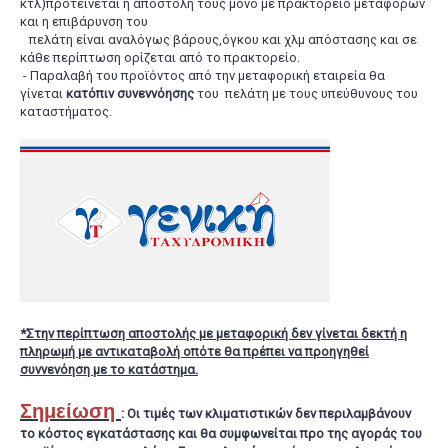
κτλ)προτείνεται η αποστολή τους μόνο με πρακτορείο μεταφορών
και η επιβάρυνση του
πελάτη είναι αναλόγως βάρους,όγκου και χλμ απόστασης και σε
κάθε περίπτωση ορίζεται από το πρακτορείο.
- Παραλαβή του προϊόντος από την μεταφορική εταιρεία θα
γίνεται
κατόπιν
συνεννόησης
του πελάτη με τους υπεύθυνους του
καταστήματος.
*Στην περίπτωση αποστολής με μεταφορική δεν γίνεται δεκτή η
πληρωμή με αντικαταβολή οπότε θα πρέπει να προηγηθεί
συννενόηση με το κατάστημα.
Σημείωση
: Οι τιμές των κλιματιστικών δεν περιλαμβάνουν
το κόστος εγκατάστασης και θα συμφωνείται προ της αγοράς του