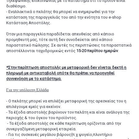
τηλεφωνικής επικοινωνίας με το κατάστημα ότι το προϊόν είναι
διαθέσιμο.
- Εναλλακτικά ο πελάτης θα μπορεί να ενημερωθεί για την
κατάσταση της παραγγελιάς του από την ενότητα του e-shop
Κατάσταση Αποστόλης.
Όταν μια παραγγελία παραδίδεται απευθείας από κάποιο
προμηθευτή μας, τότε αυτή δεν συνοδεύεται από κάποιο
παραστατικό πώλησης. Σε αυτές τις περιπτώσεις τα παραστατικά
αποστέλλονται ταχυδρομικώς εντός
15-20 περίπου ημερών
.
*Στην περίπτωση αποστολής με μεταφορική δεν γίνεται δεκτή η
πληρωμή με αντικαταβολή οπότε θα πρέπει να προηγηθεί
συννενόηση με το κατάστημα.
Για την υπόλοιπη Ελλάδα
- Ο πελάτης μπορεί να επιλέξει μεταφορική της αρεσκείας του η
επιλέγουμε εμείς για εκείνον.
- Τα έξοδα αποστολής βαρύνουν τον πελάτη και είναι ανάλογα της
περιοχής & του όγκου του προϊόντος.
- Τα έξοδα αποστολής σε κάθε περίπτωση ορίζονται από την
συνεργαζόμενη μεταφορική εταιρεία.
- Για τις συσκευές μεγάλου βάρους(π.χ.ψυγείο,πλυντήριο